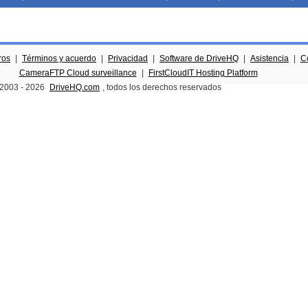
ros
|
Términos y acuerdo
|
Privacidad
|
Software de DriveHQ
|
Asistencia
|
C
CameraFTP Cloud surveillance
|
FirstCloudIT Hosting Platform
 2003 -
2026
DriveHQ.com
, todos los derechos reservados