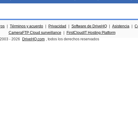
ros
|
Términos y acuerdo
|
Privacidad
|
Software de DriveHQ
|
Asistencia
|
C
CameraFTP Cloud surveillance
|
FirstCloudIT Hosting Platform
 2003 -
2026
DriveHQ.com
, todos los derechos reservados