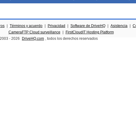
ros
|
Términos y acuerdo
|
Privacidad
|
Software de DriveHQ
|
Asistencia
|
C
CameraFTP Cloud surveillance
|
FirstCloudIT Hosting Platform
 2003 -
2026
DriveHQ.com
, todos los derechos reservados