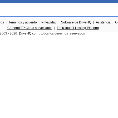
ros
|
Términos y acuerdo
|
Privacidad
|
Software de DriveHQ
|
Asistencia
|
C
CameraFTP Cloud surveillance
|
FirstCloudIT Hosting Platform
 2003 -
2026
DriveHQ.com
, todos los derechos reservados