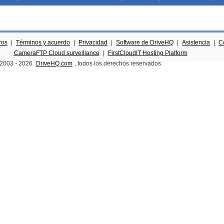
ros
|
Términos y acuerdo
|
Privacidad
|
Software de DriveHQ
|
Asistencia
|
C
CameraFTP Cloud surveillance
|
FirstCloudIT Hosting Platform
 2003 -
2026
DriveHQ.com
, todos los derechos reservados