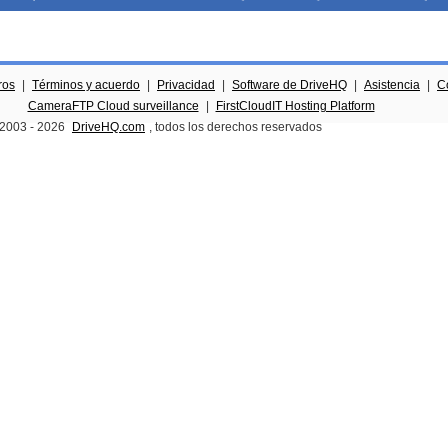
ros
|
Términos y acuerdo
|
Privacidad
|
Software de DriveHQ
|
Asistencia
|
C
CameraFTP Cloud surveillance
|
FirstCloudIT Hosting Platform
 2003 -
2026
DriveHQ.com
, todos los derechos reservados