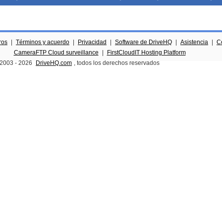
ros
|
Términos y acuerdo
|
Privacidad
|
Software de DriveHQ
|
Asistencia
|
C
CameraFTP Cloud surveillance
|
FirstCloudIT Hosting Platform
 2003 -
2026
DriveHQ.com
, todos los derechos reservados