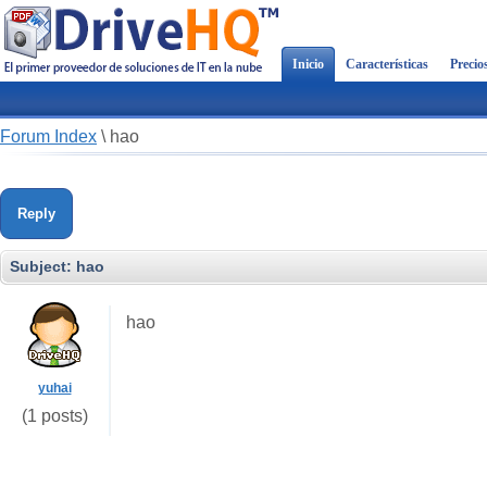
Inicio
Características
Precio
Forum Index
\
hao
Reply
Subject:
hao
hao
yuhai
(1 posts)