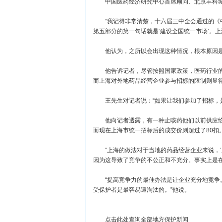
中国医药经济研究中心首席顾问、北京丰科城
“我记得非常清楚，十六届三中全会通过的《中
第五部分的第一句话就是‘建设全国统一市场’。
他认为，之所以会出现这种情况，根本原因是
他告诉记者，尽管按照国家政策，医药行业的
而上海对外地药品经营企业参与招标的限制则显得
王先生对记者说：“如果让我们参加了招标，是
他向记者透露，有一种止咳药他们以前供应给上
而现在上海市统一招标后的成交价则超过了80扣
“上海的做法对于当地的药品经营企业来说，‘
因为这导致了竞争的不公正和不充分。事实上是在
“提高竞争力的最佳办法是让企业充分地竞争。
受保护者是最容易遭淘汰的。”他说。
点击此处查询全部地方保护新闻