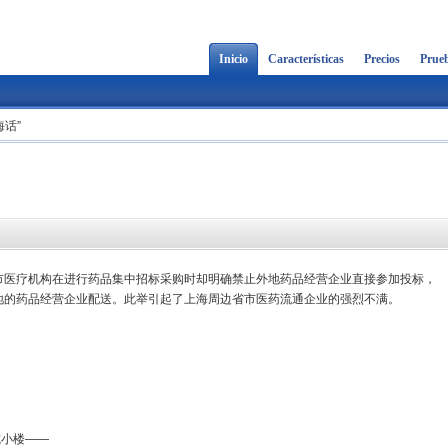
Inicio
Características
Precios
Prueb
话”
市医疗机构在进行药品集中招标采购时却明确禁止外地药品经营企业直接参加投标，
地的药品经营企业配送。此举引起了上海周边省市医药流通企业的强烈不满。
小楼——