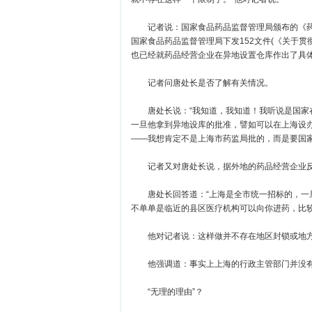
记者说：国家食品药品监督管理局颁布的《药品
国家食品药品监督管理局下发152文件(《关于
也已经就药品经营企业在异地设置仓库作出了具
记者问唐处长是否了解有关情况。
唐处长说：“我知道，我知道！我听说是国家在
一旦他拿到异地设库的批准，譬如可以在上海设
——我想肯定不是上海市药监局批的，而是要国家
记者又对唐处长说，据外地的药品经营企业反映
唐处长回答道：“上海是全市统一招标的，一旦
不单单是临近的县区医疗机构可以向你进药，比
他对记者说：这样做并不存在地区封锁或地方
他强调道：事实上上海的行政主管部门并没有
“无理的理由”？