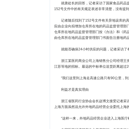
就唐处长的回答，记者采访了国家食品药品监
152号文件中的有关规定表述非常清楚，没有提
记者随后找到了152号文件有关异地设库的具
应由企业向拟增加仓库所在地的药品监督管理部
仓库所在地药品监督管理部门按《办法》和《药品
由仓库所在地药品监督管理部门书面告注册地药
就能否确保24小时供应的问题，记者采访了
浙江某医药商业公司上海销售分公司经理王先
江苏等地的招标。最远的中标单位送货距离超过2
“我们这里到上海走高速公路只有90公里，到最
利益才是真实理由
浙江省医药行业协会会长赵博文接受记者采访
上海方面虽然说允许外地药品经营企业委托上海
“这样一来，外地药品经营企业进入上海医疗机