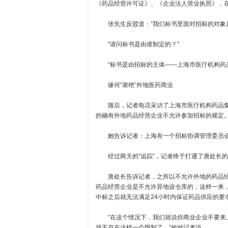
《药品经营许可证》、《企业法人营业执照》，
张先生反驳道：“我们标书里面对招标的对象是
“请问标书是由谁制定的？”
“标书是由招标的主体——上海市医疗机构药品
缘何“谢绝”外地医药商业
随后，记者电话采访了上海市医疗机构药品集
的确有外地药品经营企业不允许参加招标的规定
她告诉记者：上海有一个招标协调管理委员会
经过两天的“追踪”，记者终于打通了唐处长的
唐处长告诉记者，之所以不允许外地的药品经
药品经营企业是不允许异地设仓库的，这样一来
中标之后就无法满足24小时内保证药品供应的要
“在这个情况下，我们就说你商业企业不要来上
就不存在这样一个限制了。”他对记者说。