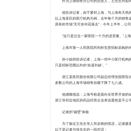
作为上海销售分公司的负责人，王先生对如何
他告诉记者，由于紧邻上海，与上海有天然的
以上海某区的医疗机构为例，去年每个月的销售
原有的市场“无可奈何花落去”：今年上半年，公
“这只是过去一家医院一个月的进货量。”上海
上海市第一人民医院药剂科负责招标采购的何女
孙小姐则告诉记者，上海一些中小医疗机构的临
只是招标范围以外的‘拾遗补缺’。”
浙江某医药股份有限公司副总经理张国荣告诉
多数公司的上海市场销售份额下降了七八成。
他感慨地说：上海号称是面向全世界开放的城市
浙江等邻近地区的药品经营企业来说显然是不公
记者的“碰壁”体验
为了验证王先生等人所反映的情况，记者拨通
以下是记者与张先生的一段对话：