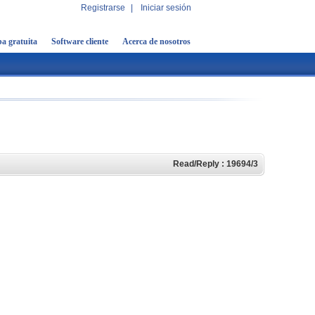
Registrarse
|
Iniciar sesión
a gratuita
Software cliente
Acerca de nosotros
Read/Reply : 19694/3