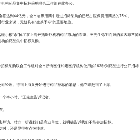
疗机构药品集中招标采购联合工作组在此办公。
额达到44亿元，全市临床用药中通过招标采购的已经占医保费用药品的75％。
行业来说，无疑具有“生杀予夺”的重要地位。
小楼“杀”掉了在上海开拓医疗机构药品市场的希望。王先生铩羽而归的原因非常简
机构的药品集中招标采购。
招标采购联合工作组对全市所有医保约定医疗机构使用的163种列药品进行公开招标
司经理。得到上海又开始进行药品招标的消息，他立即赶到了上海。
个半小时。”王先生告诉记者。
灰。
拜访。对方一听说我们是商业单位，就明确告诉我们不能参加招标。
访时，还是显得有点悻悻然。