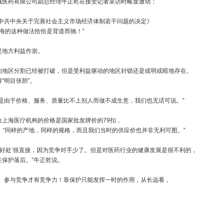
医药有限公司副总经理牛正乾在接受记者采访时略显激动：
共中央关于完善社会主义市场经济体制若干问题的决定》
上海的这种做法恰恰是背道而驰！”
地方利益作祟。
地区分割已经被打破，但是受利益驱动的地区封锁还是或明或暗地存在。
“明目张胆”。
由于价格、服务、质量比不上别人而做不成生意，我们也无话可说。”
海医疗机构的价格是国家批发牌价的79扣，
。“同样的产地，同样的规格，而且我们当时的供应价也并非无利可图。”
好处’很直接，因为竞争对手少了。但是对医药行业的健康发展是很不利的，
保护落后。”牛正乾说。
参与竞争才有竞争力！靠保护只能发挥一时的作用，从长远看，