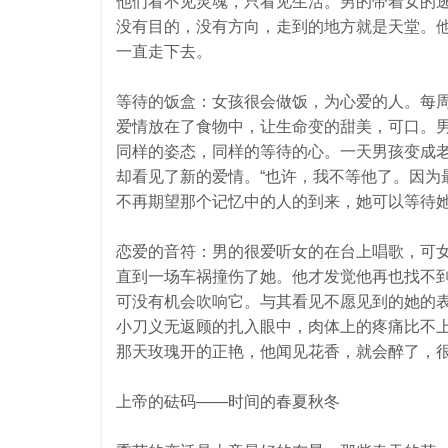
他们看不见灵魂，只看见生活。男的带着女的
没有目的，没有方向，走到的地方就是天堂。
一直走下去。
等待的饭盒：女孩很会做饭，为心爱的人。每
爱情放在了食物中，让生命变的甜美，可口。
同样的姿态，同样的等待的心。一天男孩变成
却看见了新的爱情。“也许，我不等他了。因为
不再期望那个记忆中的人的到来，她可以等待
恋爱的音符：男的很爱听女的在台上唱歌，可
直到一场车祸撞伤了她。他才发觉他再也找不
可没有机会吹响它。与其看见不愿见到的她的
小刀义无返顾的扎入眼中，肉体上的疼痛比不
那天玫瑰开的正艳，他闻见花香，就会醉了，
上帝的砝码——时间的春夏秋冬