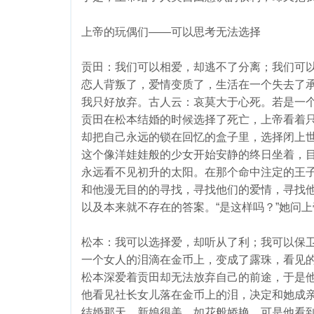
上帝的玩偶们——可以思考无法选择
贡田：我们可以相爱，却逃不了分离；我们可
恋人背叛了，爱情变质了，生活在一个失去了
我只好放弃。古人云：哀莫大于心死。若是一
贡田在松本结婚的时候选择了死亡，上帝看着
却把自己永远的锁在回忆的盒子里，选择闭上
这个像洋娃娃般的少女开始安静的终日坐着，
永远看不见初升的太阳。在那个命中注定的王
和他漫无目的的寻找，寻找他们的爱情，寻找
以及本来就不存在的答案。“是这样吗？”她问
松本：我可以选择爱，却听从了利；我可以保
一个女人的泪滴在金币上，变成了露珠，看见
松本深爱着贡田却无法放弃自己的前途，于是
他看见社长女儿落在金币上的泪，决定和她成
结婚那天，新娘很美，如花般娇艳，可是他看