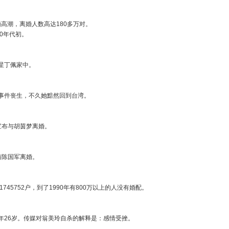
离婚高潮，离婚人数高达180多万对。
代和90年代初。
于影星丁佩家中。
意外事件丧生，不久她黯然回到台湾。
李敖宣布与胡茵梦离婚。
她再与陈国军离婚。
745752户，到了1990年有800万以上的人没有婚配。
，卒年26岁。传媒对翁美玲自杀的解释是：感情受挫。