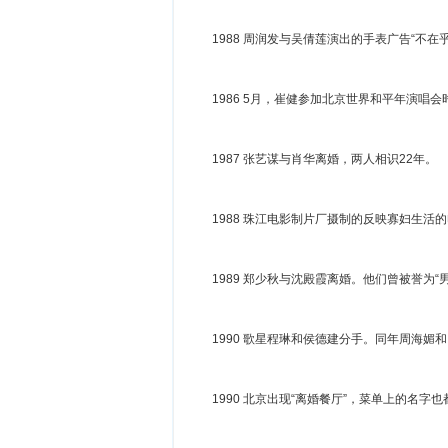
1988 周润发与吴倩莲演出的手表广告“不
1986 5月，崔健参加北京世界和平年演
1987 张艺谋与肖华离婚，两人相识22
1988 珠江电影制片厂摄制的反映寡妇生活
1989 郑少秋与沈殿霞离婚。他们曾被誉为
1990 歌星程琳和侯德建分手。同年周海
1990 北京出现“离婚餐厅”，菜单上的名字