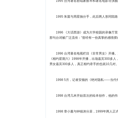
1995 台湾著名歌唱家蔡琴和著名电影导演
1995 朱茵与周星驰分手，此后两人形同陌路
1996 《大话西游》成为大学校园的录像厅里
那句台词被广泛流传：“曾经有一份真挚的感情
1996 台湾著名电视栏目《非常男女》开播。至
《相约星期六》1998年开播，出场嘉宾300多
男女嘉宾300多人，真正相约牵手的也就10
1998 5月，记者安顿的《绝对隐私——
1998 台湾几米开始首次的绘本创作，他
1998 章小蕙与钟镇涛分居，1999年两人