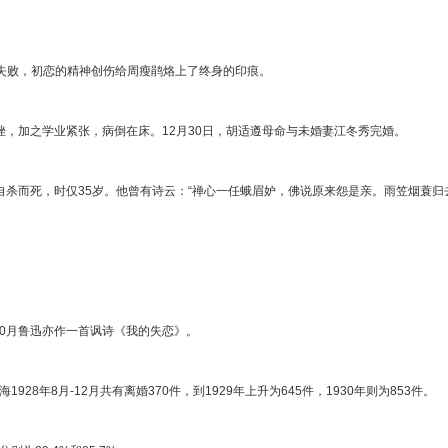
恋爱失败，初恋的精神创伤给周瘦鹃烙上了终身的印痕。
受挫，加之学业紧张，病倒在床。12月30日，胡适遵母命与未婚妻江冬秀完婚。
自杀而死，时仅35岁。他曾有诗云：“禅心一任蛾眉妒，佛说原来怨是亲。雨笠烟蓑归
离婚。
年10月鲁迅亦作一首讽诗《我的失恋》。
928年8月-12月共有离婚370件，到1929年上升为645件，1930年则为853