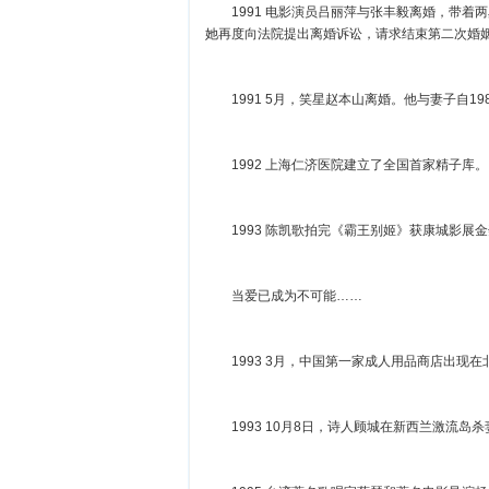
1991 电影演员吕丽萍与张丰毅离婚，带着两岁儿
她再度向法院提出离婚诉讼，请求结束第二
1991 5月，笑星赵本山离婚。他与妻子自
1992 上海仁济医院建立了全国首家精子
1993 陈凯歌拍完《霸王别姬》获康城影
当爱已成为不可能……
1993 3月，中国第一家成人用品商店出现
1993 10月8日，诗人顾城在新西兰激流