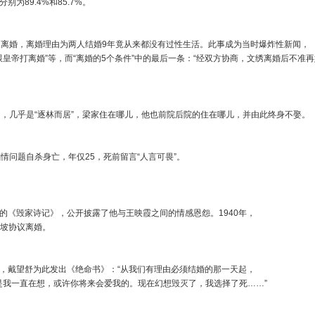
别为89.4%和85.7%。
议离婚，离婚理由为两人结婚9年竟从来都没有过性生活。此事成为当时爆炸性新闻，
跟皇帝打离婚”等，而“离婚的5个条件”中的最后一条：“经双方协商，文绣离婚后不准再
徽因，几乎是“逐林而居”，梁家住在哪儿，他也前院后院的住在哪儿，并由此终身不
情问题自杀身亡，年仅25，死前留言“人言可畏”。
的。
的《毁家诗记》，公开披露了他与王映霞之间的情感恩怨。1940年，
新加坡协议离婚。
，戴望舒为此发出《绝命书》：“从我们有理由必须结婚的那一天起，
是我一直在想，或许你将来会爱我的。现在幻想毁灭了，我选择了死……”