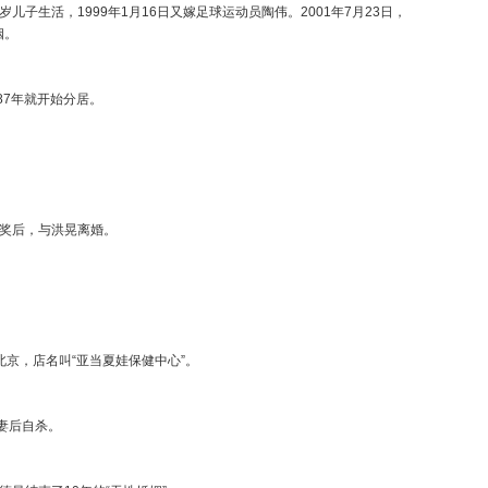
子生活，1999年1月16日又嫁足球运动员陶伟。2001年7月23日，
次婚姻。
1987年就开始分居。
库。
展金奖后，与洪晃离婚。
在北京，店名叫“亚当夏娃保健中心”。
岛杀妻后自杀。