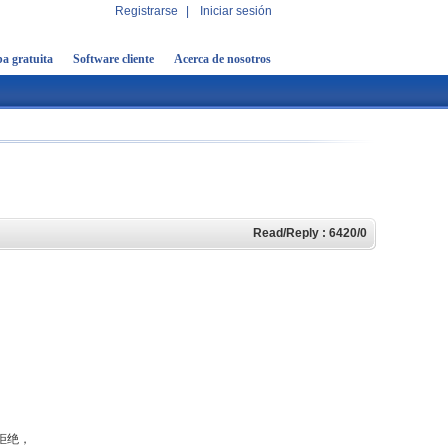
Registrarse
|
Iniciar sesión
a gratuita
Software cliente
Acerca de nosotros
Read/Reply : 6420/0
拒绝，