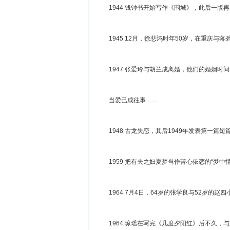
1944 钱钟书开始写作《围城》，此后一版
1945 12月，徐悲鸿时年50岁，在重庆与
1947 张爱玲与胡兰成离婚，他们的婚姻
当爱已成往事……
1948 古龙失恋，其后1949年发表第一篇短
1959 把有夫之妇夏梦当作苦心依恋的“梦
1964 7月4日，64岁的张学良与52岁的
1964 琼瑶在写完《几度夕阳红》后不久