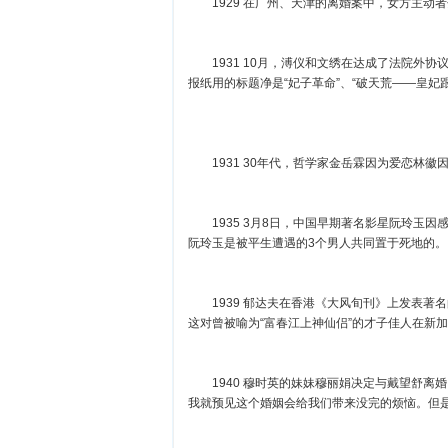
1929 在广州、天津的离婚案中，女方主动者分
1931 10月，溥仪和文绣在达成了法院外协
报纸用的标题净是“妃子革命”、“破天荒——皇妃
1931 30年代，哲学家金岳霖因为爱恋林
1935 3月8日，中国早期著名影星阮玲玉因感
阮玲玉是被平生遭遇的3个男人共同置于死地
1939 郁达夫在香港《大风旬刊》上发表著名
这对曾被喻为“富春江上神仙侣”的才子佳人在
1940 穆时英的妹妹穆丽娟决定与戴望舒离婚
我就预见这个婚姻会给我们带来没完的烦恼。但