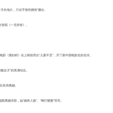
在乎天长地久，只在乎曾经拥有”播出。
唱会时首唱《一无所有》。
年。
的电影《寡妇村》在上映前亮出“儿童不宜”，开了新中国电影史的先河。
“男貌女才”的美满结合。
媚和吕良伟离婚。
也都跟离婚关联，如“曲终人散”、“棒打鸳鸯”等等。