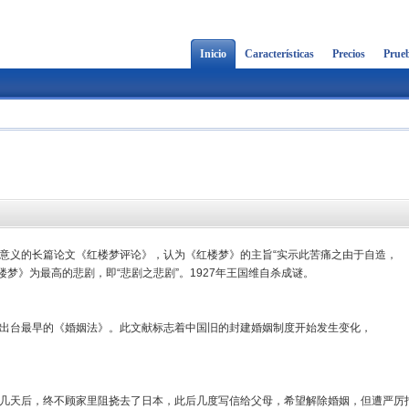
Inicio
Características
Precios
Prueb
时代意义的长篇论文《红楼梦评论》，认为《红楼梦》的主旨“实示此苦痛之由于自造，
楼梦》为最高的悲剧，即“悲剧之悲剧”。1927年王国维自杀成谜。
国出台最早的《婚姻法》。此文献标志着中国旧的封建婚姻制度开始发生变化，
。几天后，终不顾家里阻挠去了日本，此后几度写信给父母，希望解除婚姻，但遭严厉