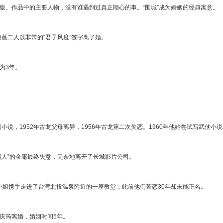
再版。作品中的主要人物，没有谁遇到过真正顺心的事。“围城”成为婚姻的经典寓
蒋碧薇二人以非常的“君子风度”签字离了婚。
时间为3年。
篇小说，1952年古龙父母离异，1956年古龙第二次失恋。1960年他始尝试写武
中情人”的金庸最终失意，无奈地离开了长城影片公司。
赵四小姐携手走进了台湾北投温泉附近的一座教堂，此前他们苦恋30年却未能正名。
，与庆筠离婚，婚姻时间5年。