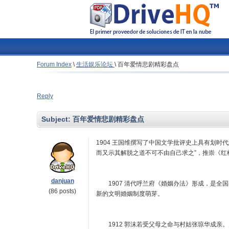
Forum Index
\
生活娱乐论坛
\
百年爱情悲剧精彩盘点
Reply
Subject:
百年爱情悲剧精彩盘点
1904 王国维撰写了中国文学批评史上具有划
而又示其解脱之道不可不由自己求之”，推崇《红
danjuan
1907 清代呼兰府《婚姻办法》形成，是全
(86 posts)
新的文明婚姻制度萌芽。
1912 郭沫若受父母之命与村姑张琼华成亲