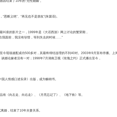
杨德昌结束了10年的“无性婚姻”。
，“恩断义绝”、“再见也不是朋友”(朱茵语)。
最叫座的影片之一，1999年是《大话西游》网上讨论的繁荣期，
摆在我面前，我没有珍惜，等到失去的时候……”
今现场速配成功500多对，其最终缔结连理的不到40对。2003年9月宣布停播。上
人，谈婚论嫁者没有一对；1998年7月湖南卫视《玫瑰之约》正式播出至今，
几对。
当代中国人情感口述实录》出版，成为畅销书。
的作品有《向左走、向右走》、《月亮忘记了》、《地下铁》等。
正式离婚，结束了10年夫妻关系。