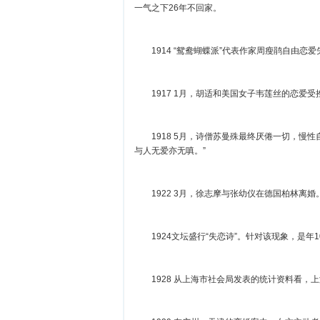
一气之下26年不回家。
1914 “鸳鸯蝴蝶派”代表作家周瘦鹃自由
1917 1月，胡适和美国女子韦莲丝的恋爱
1918 5月，诗僧苏曼殊最终厌倦一切，慢性
与人无爱亦无嗔。”
1922 3月，徐志摩与张幼仪在德国柏林
1924文坛盛行“失恋诗”。针对该现象，是
1928 从上海市社会局发表的统计资料看，上海1