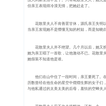
但亲王表现得冷漠无情，把她赶走了。
花散里夫人不肯善罢甘休，源氏亲王失明以
当亲王发现她不是懵懂无知的村姑，而是知晓
花散里夫人并不绝望。几个月以后，她又扮
她为亲王唱了一首歌，让他激动不已。花散里
她假装不知道他是谁。
他们在山中住了一段时间，亲王要死了。在
历数曾经在他生命的星空中熠熠生辉的女子们
与他私通过的太美太美的后母，羞怯的空蝉夫