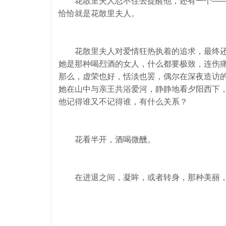
花散里夫人忍不住去提醒他，还有一个——
恰恰就是花散里夫人。
花散里夫人对爱情狂热执着的追求，最终还
她是那种喝烈酒的女人，什么都要极致，连伤
那么，虚荣也好，恬淡也罢，偶尔在深夜造访
她在山中与亲王共浴爱河，静静地看夕阳西下
他记得谁又不记得谁，有什么关系？
花看半开，酒喝微醺。
在进退之间，凝眸，或者转身，那种美丽，就