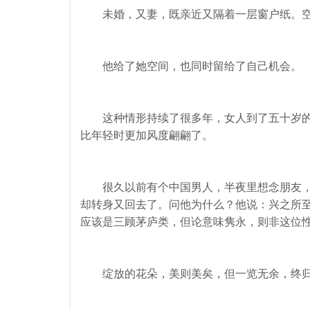
未婚，又妻，既亲近又隔着一层窗户纸。空
他给了她空间，也同时留给了自己机会。
这种情形持续了很多年，女人到了五十岁的
比年轻时更加风度翩翩了。
很久以前有个中国男人，半夜里想念朋友，
却转身又回去了。问他为什么？他说：兴之所
应该是三顾茅庐类，但论意味隽永，则非这位
绽放的花朵，美则美矣，但一览无余，终归