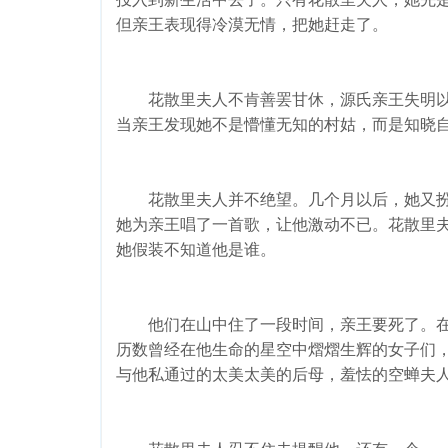
但亲王表现得冷漠无情，把她赶走了。
花散里夫人不肯善罢甘休，源氏亲王失明以
当亲王发现她不是懵懂无知的村姑，而是知晓
花散里夫人并不绝望。几个月以后，她又扮
她为亲王唱了一首歌，让他激动不已。花散里
她假装不知道他是谁。
他们在山中住了一段时间，亲王要死了。在
历数曾经在他生命的星空中熠熠生辉的女子们
与他私通过的太美太美的后母，羞怯的空蝉夫