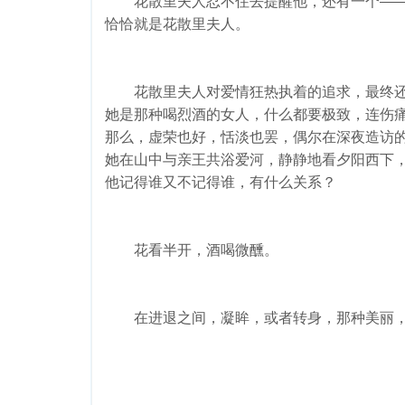
花散里夫人忍不住去提醒他，还有一个——
恰恰就是花散里夫人。
花散里夫人对爱情狂热执着的追求，最终还
她是那种喝烈酒的女人，什么都要极致，连伤
那么，虚荣也好，恬淡也罢，偶尔在深夜造访
她在山中与亲王共浴爱河，静静地看夕阳西下
他记得谁又不记得谁，有什么关系？
花看半开，酒喝微醺。
在进退之间，凝眸，或者转身，那种美丽，就