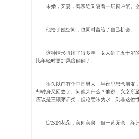
未婚，又妻，既亲近又隔着一层窗户纸。空
他给了她空间，也同时留给了自己机会。
这种情形持续了很多年，女人到了五十岁的
比年轻时更加风度翩翩了。
很久以前有个中国男人，半夜里想念朋友，
却转身又回去了。问他为什么？他说：兴之所
应该是三顾茅庐类，但论意味隽永，则非这位
绽放的花朵，美则美矣，但一览无余，终归