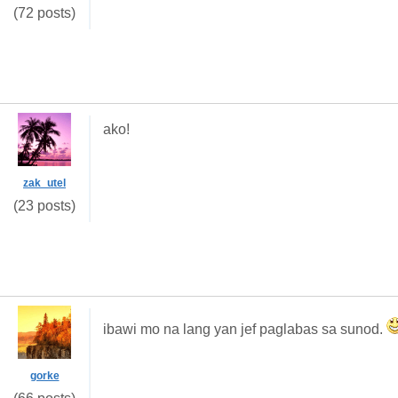
(72 posts)
ako!
zak_utel
(23 posts)
ibawi mo na lang yan jef paglabas sa sunod.
gorke