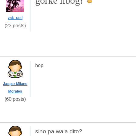
gorke libog!
zak_utel
(23 posts)
hop
Jasper Milano
Morales
(60 posts)
sino pa wala dito?