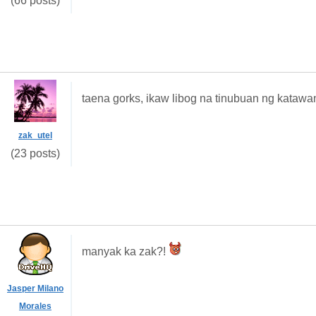
(66 posts)
taena gorks, ikaw libog na tinubuan ng katawa
zak_utel
(23 posts)
manyak ka zak?!
Jasper Milano
Morales