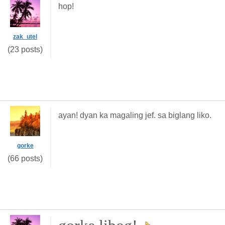
hop!
zak_utel
(23 posts)
ayan! dyan ka magaling jef. sa biglang liko.
gorke
(66 posts)