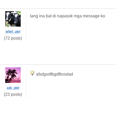
tang ina bat di napasok mga message ko
jefjef_utel
(72 posts)
afsdgvdfbgdfbvsdad
zak_utel
(23 posts)