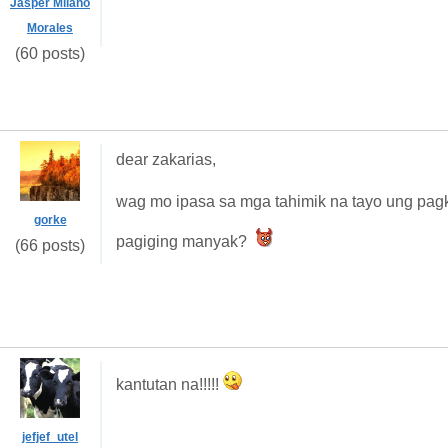
Jasper Milano
Morales
(60 posts)
dear zakarias,
wag mo ipasa sa mga tahimik na tayo ung pagk
gorke
pagiging manyak?
(66 posts)
kantutan na!!!!!
jefjef_utel