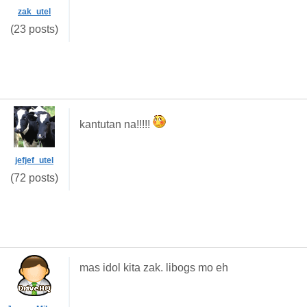
zak_utel
(23 posts)
kantutan na!!!!!
jefjef_utel
(72 posts)
mas idol kita zak. libogs mo eh