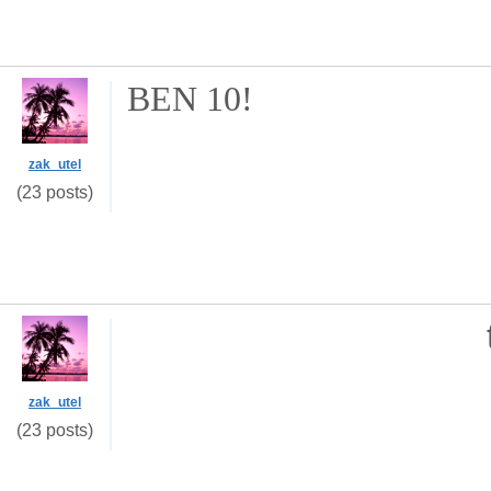
BEN 10!
zak_utel
(23 posts)
zak_utel
(23 posts)