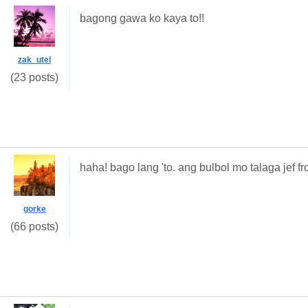
bagong gawa ko kaya to!!
zak_utel
(23 posts)
haha! bago lang 'to. ang bulbol mo talaga jef f
gorke
(66 posts)