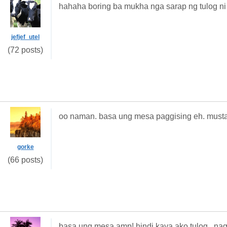
hahaha boring ba mukha nga sarap ng tulog ni
jefjef_utel
(72 posts)
oo naman. basa ung mesa paggising eh. must
gorke
(66 posts)
basa ung mesa amp! hindi kaya ako tulog., na