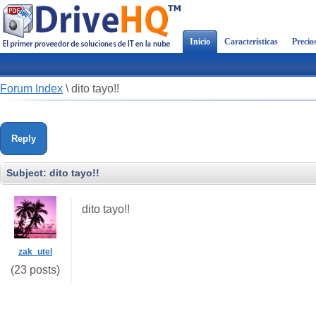
Inicio
Características
Precio
Forum Index
\
dito tayo!!
Reply
Subject:
dito tayo!!
dito tayo!!
zak_utel
(23 posts)