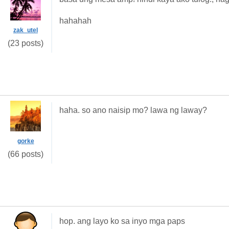
hahahah
zak_utel
(23 posts)
haha. so ano naisip mo? lawa ng laway?
gorke
(66 posts)
hop. ang layo ko sa inyo mga paps