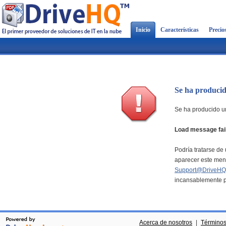
Inicio
Características
Precio
Se ha producid
Se ha producido un
Load message fai
Podría tratarse de 
aparecer este mens
Support@DriveHQ
incansablemente pa
Acerca de nosotros
|
Términos