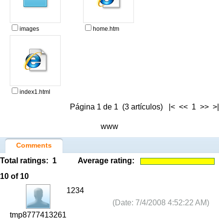
images
home.htm
index1.html
Página 1 de 1 (3 artículos) |< << 1 >> >|
www
Comments
Total ratings:
1
Average rating:
10
of 10
1234
(Date: 7/4/2008 4:52:22 AM)
tmp8777413261