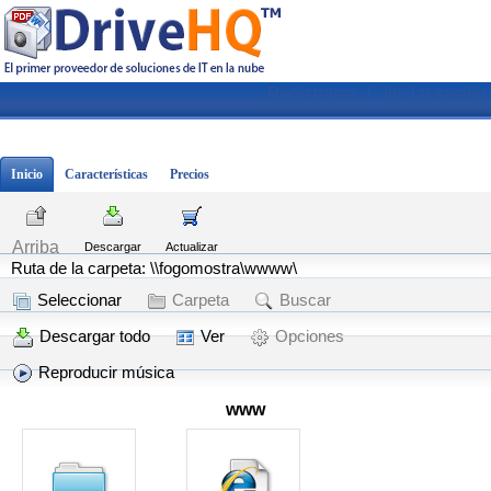
Registrarse
|
Iniciar sesión
Inicio
Características
Precios
Arriba
Descargar
Actualizar
Ruta de la carpeta: \\fogomostra\wwww\
Seleccionar
Carpeta
Buscar
Descargar todo
Ver
Opciones
Reproducir música
www