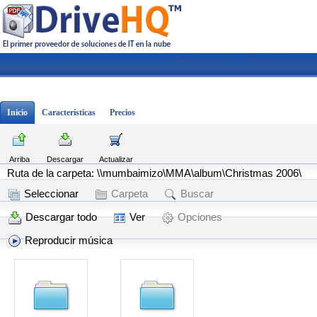
Registrarse
|
Iniciar sesión
Inicio
Características
Precios
Arriba
Descargar
Actualizar
Ruta de la carpeta: \\mumbaimizo\MMA\album\Christmas 2006\
Seleccionar
Carpeta
Buscar
Descargar todo
Ver
Opciones
Reproducir música