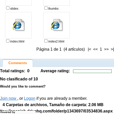
slides
thumbs
index.html
index2.html
Página 1 de 1 (4 artículos) |< << 1 >> >|
Comments
Total ratings:
0
Average rating:
No clasificado
of 10
Would you like to comment?
Join now
, or
Logon
if you are already a member.
4 Carpetas de archivos, Tamaño de carpeta: 2.06 MB
ttps://spanish.drivehq.com/folder/p1343697/03534836.aspx