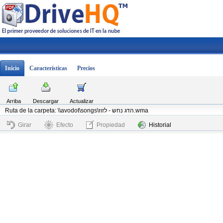
Inicio
Características
Precios
Arriba
Descargar
Actualizar
Ruta de la carpeta: \\avodot\songs\הדג נחש - לזוז.wma
Girar
Efecto
Propiedad
Historial