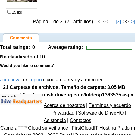
15.jpg
Página 1 de 2 (21 artículos) |< << 1
[2]
>>
>|
Comments
Total ratings:
0
Average rating:
No clasificado
of 10
Would you like to comment?
Join now
, or
Logon
if you are already a member.
21 Carpetas de archivos, Tamaño de carpeta: 3.05 MB
https://spanish.drivehq.com/folder/p1363535.aspx
Acerca de nosotros
|
Términos y acuerdo
|
Privacidad
|
Software de DriveHQ
|
Asistencia
|
Contactos
CameraFTP Cloud surveillance
|
FirstCloudIT Hosting Platform