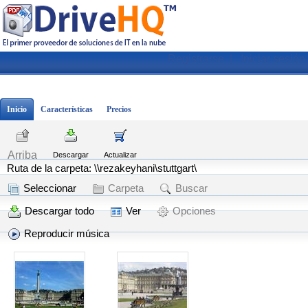
Registrarse
|
Iniciar sesión
Inicio
Características
Precios
Arriba
Descargar
Actualizar
Ruta de la carpeta: \\rezakeyhani\stuttgart\
Seleccionar
Carpeta
Buscar
Descargar todo
Ver
Opciones
Reproducir música