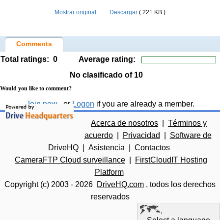
Mostrar original
Descargar
( 221 KB )
Comments
Total ratings:
0
Average rating:
No clasificado
of 10
Would you like to comment?
Join now
, or
Logon
if you are already a member.
Acerca de nosotros
|
Términos y
acuerdo
|
Privacidad
|
Software de
DriveHQ
|
Asistencia
|
Contactos
CameraFTP Cloud surveillance
|
FirstCloudIT Hosting
Platform
Copyright (c) 2003 -
2026
DriveHQ.com
, todos los derechos
reservados