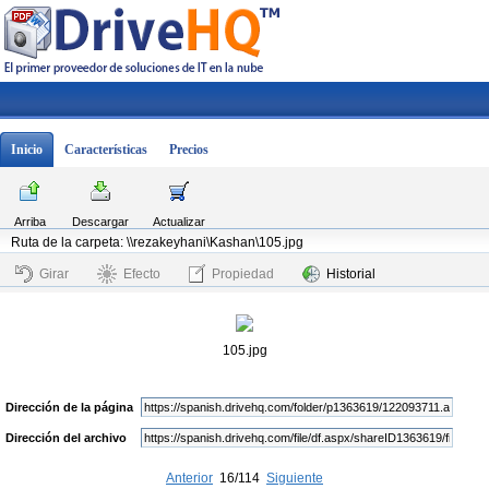
Inicio
Características
Precios
Arriba
Descargar
Actualizar
Ruta de la carpeta: \\rezakeyhani\Kashan\105.jpg
Girar
Efecto
Propiedad
Historial
105.jpg
Dirección de la página
Dirección del archivo
Anterior
16/114
Siguiente