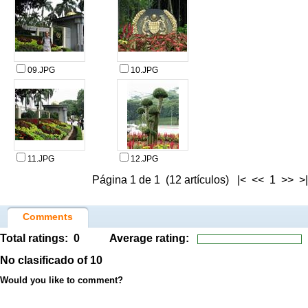
09.JPG
10.JPG
11.JPG
12.JPG
Página 1 de 1 (12 artículos) |< << 1 >> >|
Comments
Total ratings:
0
Average rating:
No clasificado
of 10
Would you like to comment?