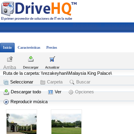
Registrarse
|
Iniciar sesión
Inicio
Características
Precios
Arriba
Descargar
Actualizar
Ruta de la carpeta: \\rezakeyhani\Malaysia King Palace\
Seleccionar
Carpeta
Buscar
Descargar todo
Ver
Opciones
Reproducir música