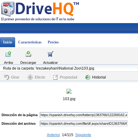
Inicio
Características
Precios
Arriba
Descargar
Actualizar
Ruta de la carpeta: \\rezakeyhani\National Zoo\103.jpg
Girar
Efecto
Propiedad
Historial
103.jpg
Dirección de la página
Dirección del archivo
Anterior
14/115
Siguiente