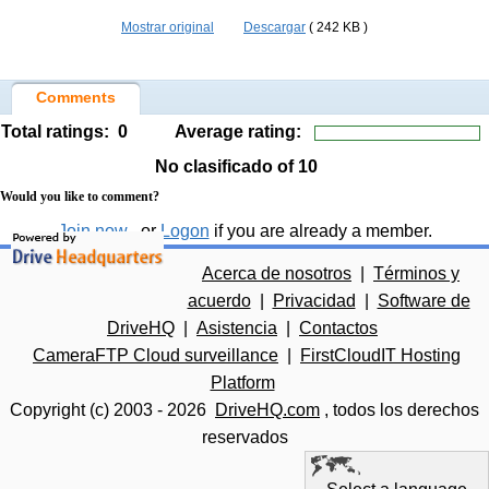
Mostrar original
Descargar
( 242 KB )
Comments
Total ratings:
0
Average rating:
No clasificado
of 10
Would you like to comment?
Join now
, or
Logon
if you are already a member.
Acerca de nosotros
|
Términos y
acuerdo
|
Privacidad
|
Software de
DriveHQ
|
Asistencia
|
Contactos
CameraFTP Cloud surveillance
|
FirstCloudIT Hosting
Platform
Copyright (c) 2003 -
2026
DriveHQ.com
, todos los derechos
reservados