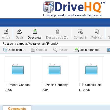
Arriba
Subir
Descargar
Descarga de Zip
Compartir
Publicar
N
Ruta de la carpeta: \\rezakeyhani\Friends\
Seleccionar
Carpeta
Buscar
Descargar todo
Mehdi Canada
Nasiri Germany
Olampic Hotel
2006
2004
T... 2006
Comments