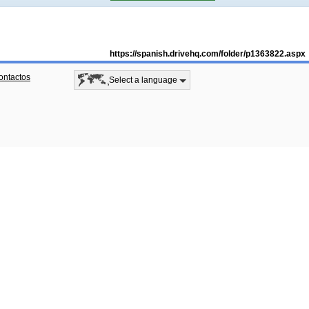
https://spanish.drivehq.com/folder/p1363822.aspx
ontactos
Select a language