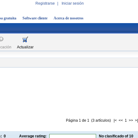
Registrarse
|
Iniciar sesión
a gratuita
Software cliente
Acerca de nosotros
icación
Actualizar
Página 1 de 1 (3 artículos) |< << 1 >> >|
gs:
0
Average rating:
No clasificado
of 10