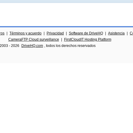
ros
|
Términos y acuerdo
|
Privacidad
|
Software de DriveHQ
|
Asistencia
|
C
CameraFTP Cloud surveillance
|
FirstCloudIT Hosting Platform
 2003 -
2026
DriveHQ.com
, todos los derechos reservados