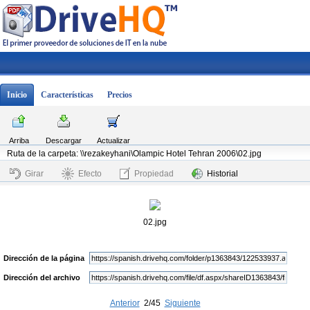
Inicio
Características
Precios
Arriba
Descargar
Actualizar
Ruta de la carpeta: \\rezakeyhani\Olampic Hotel Tehran 2006\02.jpg
Girar
Efecto
Propiedad
Historial
02.jpg
Dirección de la página
Dirección del archivo
Anterior
2/45
Siguiente