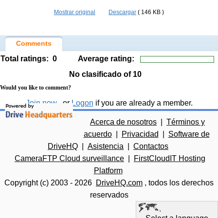
Mostrar original
Descargar
( 146 KB )
Comments
Total ratings:
0
Average rating:
No clasificado
of 10
Would you like to comment?
Join now
, or
Logon
if you are already a member.
Acerca de nosotros
|
Términos y
acuerdo
|
Privacidad
|
Software de
DriveHQ
|
Asistencia
|
Contactos
CameraFTP Cloud surveillance
|
FirstCloudIT Hosting
Platform
Copyright (c) 2003 -
2026
DriveHQ.com
, todos los derechos
reservados