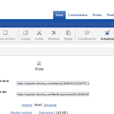
Inicio
Características
Precios
Prueb
vo archivo
Copiar
Cortar
Eliminar
Pegar
Clasificación
Actualiza
30.jpg
n de la
n del
Anterior
30/45
Siguiente
Mostrar original
Descargar
( 143 KB )