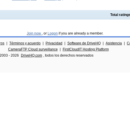
Total ratin
Join now
, or
Logon
if you are already a member.
ros
|
Términos y acuerdo
|
Privacidad
|
Software de DriveHQ
|
Asistencia
|
C
CameraFTP Cloud surveillance
|
FirstCloudIT Hosting Platform
 2003 -
2026
DriveHQ.com
, todos los derechos reservados