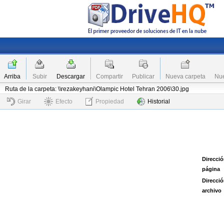
Arriba
Subir
Descargar
Compartir
Publicar
Nueva carpeta
Nue
Ruta de la carpeta: \\rezakeyhani\Olampic Hotel Tehran 2006\30.jpg
Girar
Efecto
Propiedad
Historial
Direcció
página
Direcció
archivo