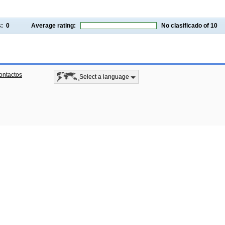
gs:
0
Average rating:
No clasificado
of 10
ontactos
Select a language