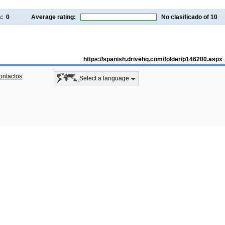
gs:
0
Average rating:
No clasificado
of 10
https://spanish.drivehq.com/folder/p146200.aspx
ontactos
Select a language