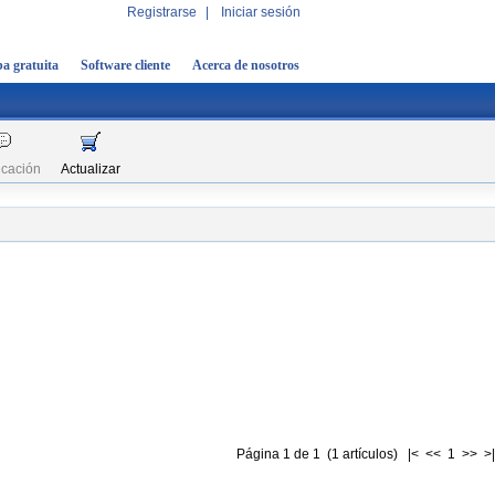
Registrarse
|
Iniciar sesión
a gratuita
Software cliente
Acerca de nosotros
icación
Actualizar
Página 1 de 1 (1 artículos) |< << 1 >> >|