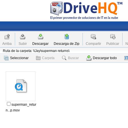
Arriba
Subir
Descargar
Descarga de Zip
Compartir
Publicar
N
Ruta de la carpeta: \\Jay\superman returns\
Seleccionar
Carpeta
Buscar
Descargar todo
superman_retur
n...p.mov