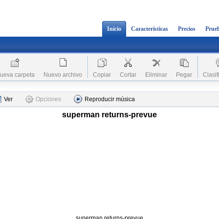
Inicio
Características
Precios
Prueb
ueva carpeta
Nuevo archivo
Copiar
Cortar
Eliminar
Pegar
Clasif
Ver
Opciones
Reproducir música
superman returns-prevue
superman returns-prevue