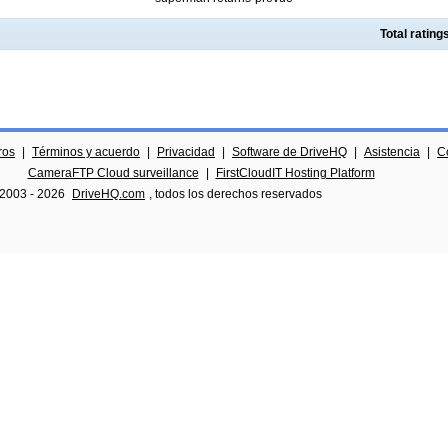
Total ratin
ros
|
Términos y acuerdo
|
Privacidad
|
Software de DriveHQ
|
Asistencia
|
C
CameraFTP Cloud surveillance
|
FirstCloudIT Hosting Platform
 2003 -
2026
DriveHQ.com
, todos los derechos reservados