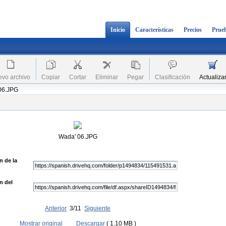
Inicio
Características
Precios
Prueb
vo archivo
Copiar
Cortar
Eliminar
Pegar
Clasificación
Actualiza
 06.JPG
Wada' 06.JPG
n de la
n del
Anterior
3/11
Siguiente
Mostrar original
Descargar
( 1.10 MB )