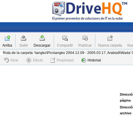
Arriba
Subir
Descargar
Compartir
Publicar
Nueva carpeta
Nue
Ruta de la carpeta: \\angko\Pics\angko 2004.12.09 - 2005.03.17, Arabia9\Wada'
Girar
Efecto
Propiedad
Historial
Direcció
página
Direcció
archivo