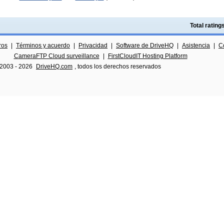
Total ratin
ros
|
Términos y acuerdo
|
Privacidad
|
Software de DriveHQ
|
Asistencia
|
C
CameraFTP Cloud surveillance
|
FirstCloudIT Hosting Platform
 2003 -
2026
DriveHQ.com
, todos los derechos reservados