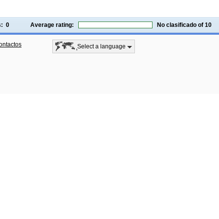
gs:
0
Average rating:
No clasificado
of 10
ontactos
Select a language