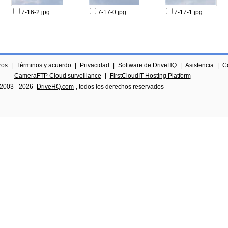
7-16-2.jpg
7-17-0.jpg
7-17-1.jpg
ros
|
Términos y acuerdo
|
Privacidad
|
Software de DriveHQ
|
Asistencia
|
C
CameraFTP Cloud surveillance
|
FirstCloudIT Hosting Platform
 2003 -
2026
DriveHQ.com
, todos los derechos reservados