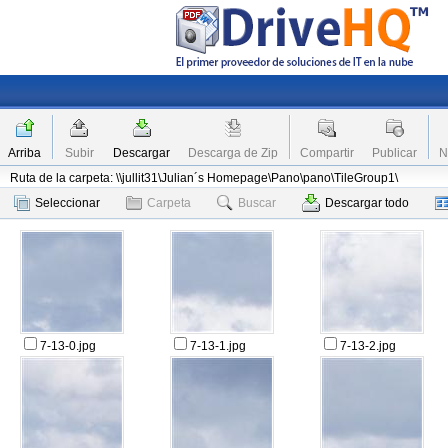
Arriba
Subir
Descargar
Descarga de Zip
Compartir
Publicar
N
Ruta de la carpeta: \\jullit31\Julian´s Homepage\Pano\pano\TileGroup1\
Seleccionar
Carpeta
Buscar
Descargar todo
7-13-0.jpg
7-13-1.jpg
7-13-2.jpg