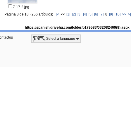
7-17-2.jpg
Página 8 de 18 (256 artículos)
|<
<<
[1]
[2]
[3]
[4]
[5]
[6]
[7]
8
[9]
[10]
>>
>|
https://spanish.drivehq.com/folder/p179583/032082469(8).aspx
ontactos
Select a language