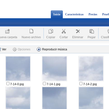
Inicio
Características
Precios
Prueb
ueva carpeta
Nuevo archivo
Copiar
Cortar
Eliminar
Pegar
Clasif
Ver
Opciones
Reproducir música
7-14-0.jpg
7-14-1.jpg
7-14-2.jpg