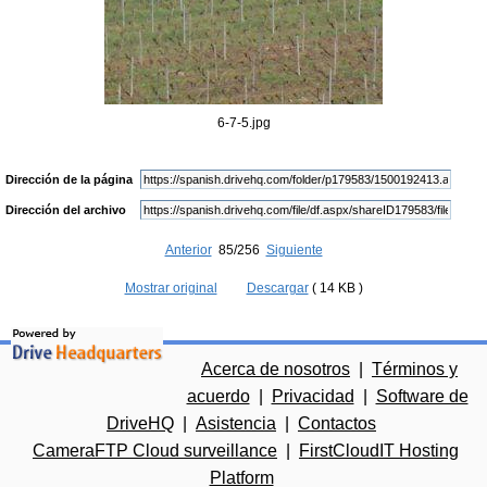
6-7-5.jpg
Dirección de la página
Dirección del archivo
Anterior
85/256
Siguiente
Mostrar original
Descargar
( 14 KB )
Acerca de nosotros
|
Términos y
acuerdo
|
Privacidad
|
Software de
DriveHQ
|
Asistencia
|
Contactos
CameraFTP Cloud surveillance
|
FirstCloudIT Hosting
Platform