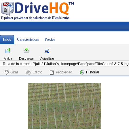
Inicio
Características
Precios
Arriba
Descargar
Actualizar
Ruta de la carpeta: \\jullit31\Julian´s Homepage\Pano\pano\TileGroup1\6-7-5.jpg
Girar
Efecto
Propiedad
Historial