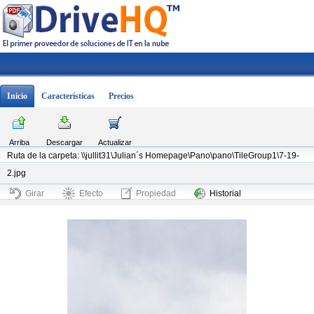
Inicio
Características
Precios
Arriba
Descargar
Actualizar
Ruta de la carpeta: \\jullit31\Julian´s Homepage\Pano\pano\TileGroup1\7-19-
2.jpg
Girar
Efecto
Propiedad
Historial