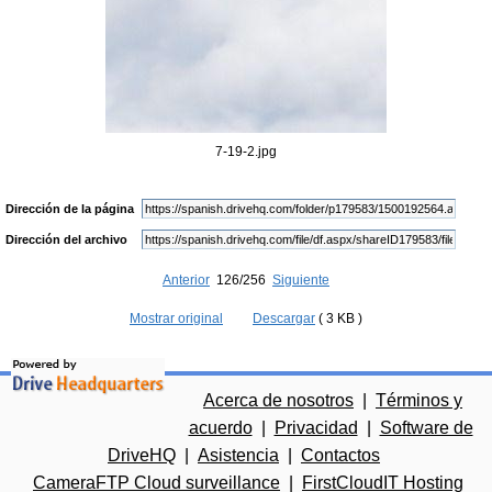
7-19-2.jpg
Dirección de la página
Dirección del archivo
Anterior
126/256
Siguiente
Mostrar original
Descargar
( 3 KB )
Acerca de nosotros
|
Términos y
acuerdo
|
Privacidad
|
Software de
DriveHQ
|
Asistencia
|
Contactos
CameraFTP Cloud surveillance
|
FirstCloudIT Hosting