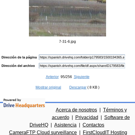
7-31-6.jpg
Dirección de la página
Dirección del archivo
Anterior
95/256
Siguiente
Mostrar original
Descargar
( 8 KB )
Acerca de nosotros
|
Términos y
acuerdo
|
Privacidad
|
Software de
DriveHQ
|
Asistencia
|
Contactos
CameraFTP Cloud surveillance
|
FirstCloudIT Hosting