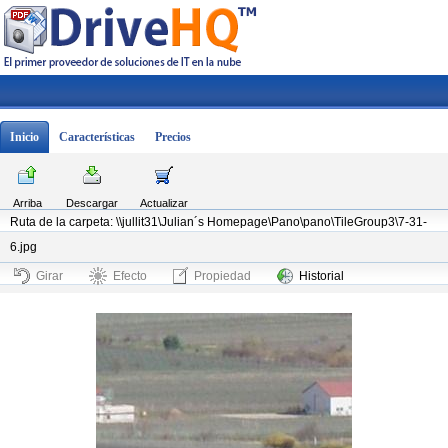
Inicio
Características
Precios
Arriba
Descargar
Actualizar
Ruta de la carpeta: \\jullit31\Julian´s Homepage\Pano\pano\TileGroup3\7-31-
6.jpg
Girar
Efecto
Propiedad
Historial