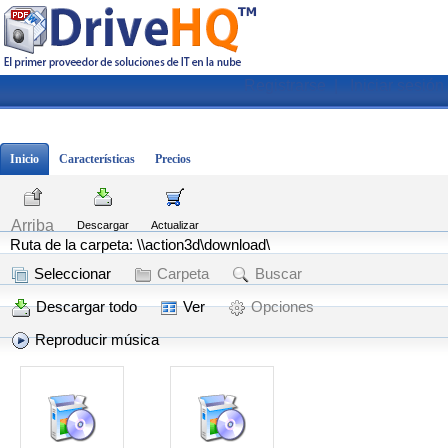
Registrarse
|
Iniciar sesión
Inicio
Características
Precios
Arriba
Descargar
Actualizar
Ruta de la carpeta: \\action3d\download\
Seleccionar
Carpeta
Buscar
Descargar todo
Ver
Opciones
Reproducir música