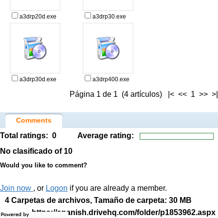
a3drp20d.exe
a3drp30.exe
a3drp30d.exe
a3drp400.exe
Página 1 de 1 (4 artículos) |< << 1 >> >|
Comments
Total ratings:
0
Average rating:
No clasificado
of 10
Would you like to comment?
Join now
, or
Logon
if you are already a member.
4 Carpetas de archivos, Tamaño de carpeta: 30 MB
https://spanish.drivehq.com/folder/p1853962.aspx