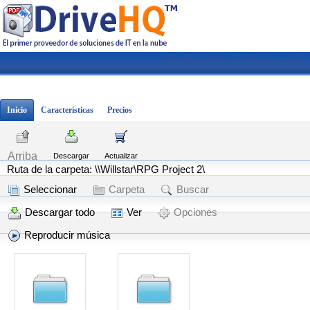
Registrarse
|
Iniciar sesión
Inicio
Características
Precios
Arriba
Descargar
Actualizar
Ruta de la carpeta: \\Willstar\RPG Project 2\
Seleccionar
Carpeta
Buscar
Descargar todo
Ver
Opciones
Reproducir música