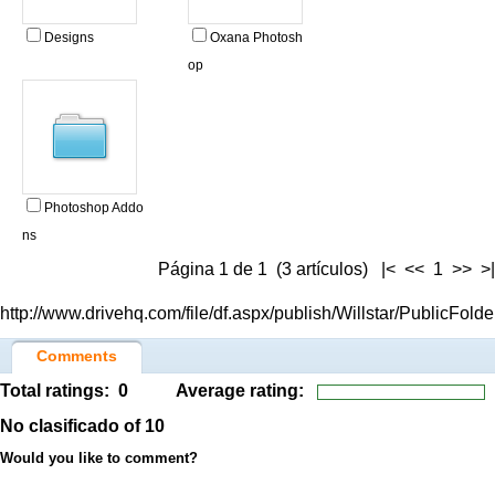
Designs
Oxana Photosh
op
Photoshop Addo
ns
Página 1 de 1 (3 artículos) |< << 1 >> >|
http://www.drivehq.com/file/df.aspx/publish/Willstar/PublicFol
Comments
Total ratings:
0
Average rating:
No clasificado
of 10
Would you like to comment?