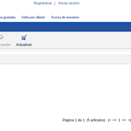
Registrarse
|
Iniciar sesión
a gratuita
Software cliente
Acerca de nosotros
icación
Actualizar
Página 1 de 1 (5 artículos) |< << 1 >> >|