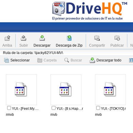
Arriba
Subir
Descargar
Descarga de Zip
Compartir
Publicar
N
Ruta de la carpeta: \\jacky82\YUI-MV\
Seleccionar
Carpeta
Buscar
Descargar todo
YUI.-.[Feel.My.....
YUI.-.[It s.Hap....r
YUI.-.[TOKYO].r
rmvb
mvb
mvb