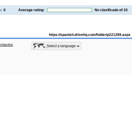
gs:
0
Average rating:
No clasificado
of 10
https://spanish.drivehq.com/folder/p221289.aspx
ontactos
Select a language