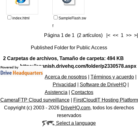
index.html
SampleFlash.sw
f
Página 1 de 1 (2 artículos) |< << 1 >> >|
Published Folder for Public Access
2 Carpetas de archivos, Tamaño de carpeta: 494 KB
https://spanish.drivehq.com/folder/p2330578.aspx
Acerca de nosotros
|
Términos y acuerdo
|
Privacidad
|
Software de DriveHQ
|
Asistencia
|
Contactos
CameraFTP Cloud surveillance
|
FirstCloudIT Hosting Platform
Copyright (c) 2003 -
2026
DriveHQ.com
, todos los derechos
reservados
Select a language