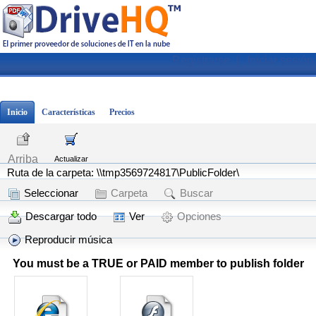
Registrarse
|
Iniciar sesión
Inicio
Características
Precios
Arriba
Actualizar
Ruta de la carpeta: \\tmp3569724817\PublicFolder\
Seleccionar
Carpeta
Buscar
Descargar todo
Ver
Opciones
Reproducir música
You must be a TRUE or PAID member to publish folder