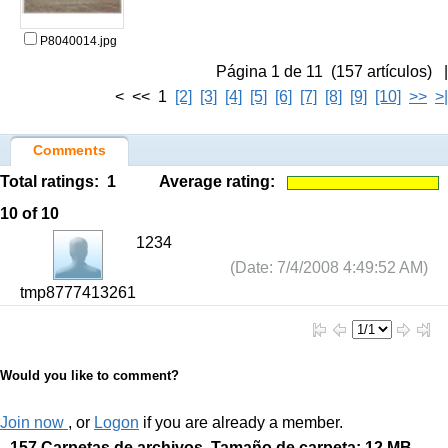
P8040014.jpg
Página 1 de 11 (157 artículos) |
< << 1
[2]
[3]
[4]
[5]
[6]
[7]
[8]
[9]
[10]
>>
>|
Comments
Total ratings:
1
Average rating:
10
of 10
1234
(Date: 7/4/2008 4:49:52 AM)
tmp8777413261
Would you like to comment?
Join now
, or
Logon
if you are already a member.
157 Carpetas de archivos, Tamaño de carpeta: 12 MB