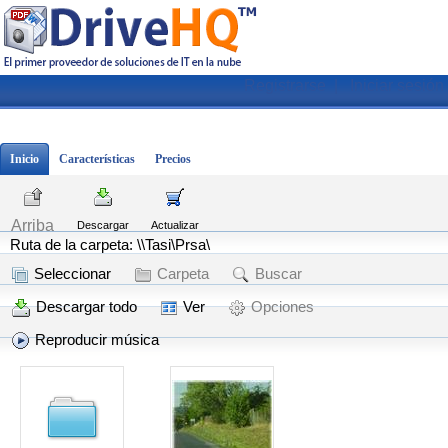
Registrarse
|
Iniciar sesión
Inicio
Características
Precios
Arriba
Descargar
Actualizar
Ruta de la carpeta: \\Tasi\Prsa\
Seleccionar
Carpeta
Buscar
Descargar todo
Ver
Opciones
Reproducir música