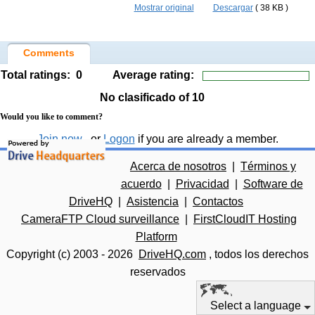
Mostrar original
Descargar
( 38 KB )
Comments
Total ratings:
0
Average rating:
No clasificado
of 10
Would you like to comment?
Join now
, or
Logon
if you are already a member.
Acerca de nosotros
|
Términos y
acuerdo
|
Privacidad
|
Software de
DriveHQ
|
Asistencia
|
Contactos
CameraFTP Cloud surveillance
|
FirstCloudIT Hosting
Platform
Copyright (c) 2003 -
2026
DriveHQ.com
, todos los derechos
reservados
Select a language