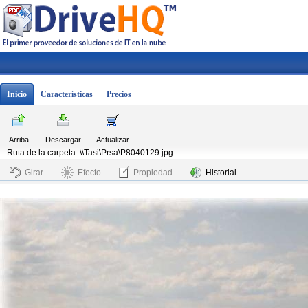
Inicio
Características
Precios
Arriba
Descargar
Actualizar
Ruta de la carpeta: \\Tasi\Prsa\P8040129.jpg
Girar
Efecto
Propiedad
Historial