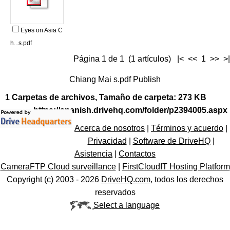
Eyes on Asia C
h...s.pdf
Página 1 de 1 (1 artículos) |< << 1 >> >|
Chiang Mai s.pdf Publish
1 Carpetas de archivos, Tamaño de carpeta: 273 KB
https://spanish.drivehq.com/folder/p2394005.aspx
Acerca de nosotros
|
Términos y acuerdo
|
Privacidad
|
Software de DriveHQ
|
Asistencia
|
Contactos
CameraFTP Cloud surveillance
|
FirstCloudIT Hosting Platform
Copyright (c) 2003 -
2026
DriveHQ.com
, todos los derechos
reservados
Select a language