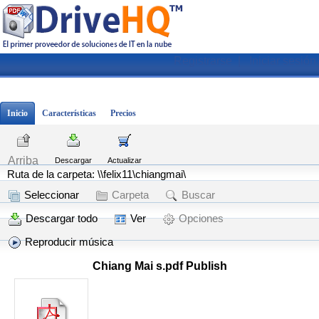
Registrarse
|
Iniciar sesión
Inicio
Características
Precios
Arriba
Descargar
Actualizar
Ruta de la carpeta: \\felix11\chiangmai\
Seleccionar
Carpeta
Buscar
Descargar todo
Ver
Opciones
Reproducir música
Chiang Mai s.pdf Publish