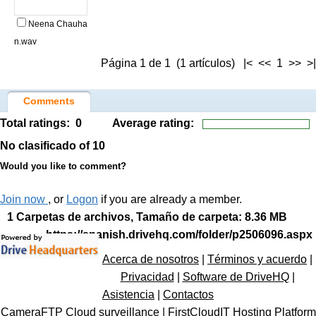
Neena Chauha
n.wav
Página 1 de 1 (1 artículos) |< << 1 >> >|
Comments
Total ratings:
0
Average rating:
No clasificado
of 10
Would you like to comment?
Join now
, or
Logon
if you are already a member.
1 Carpetas de archivos, Tamaño de carpeta: 8.36 MB
https://spanish.drivehq.com/folder/p2506096.aspx
Acerca de nosotros
|
Términos y acuerdo
|
Privacidad
|
Software de DriveHQ
|
Asistencia
|
Contactos
CameraFTP Cloud surveillance
|
FirstCloudIT Hosting Platform