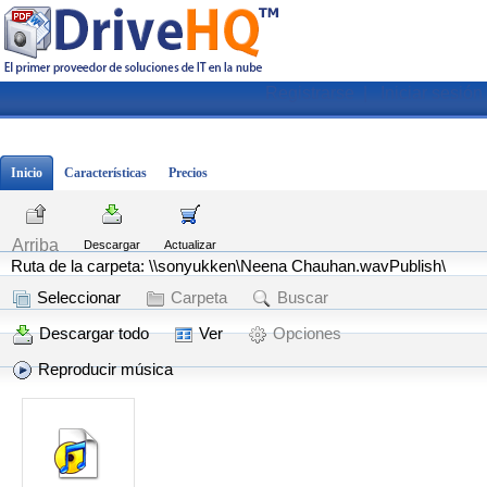
Registrarse
|
Iniciar sesión
Inicio
Características
Precios
Arriba
Descargar
Actualizar
Ruta de la carpeta: \\sonyukken\Neena Chauhan.wavPublish\
Seleccionar
Carpeta
Buscar
Descargar todo
Ver
Opciones
Reproducir música