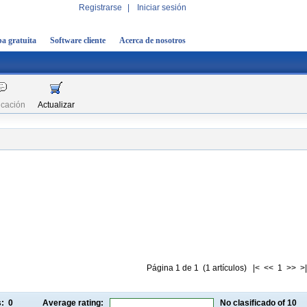
Registrarse
|
Iniciar sesión
a gratuita
Software cliente
Acerca de nosotros
icación
Actualizar
Página 1 de 1 (1 artículos) |< << 1 >> >|
gs:
0
Average rating:
No clasificado
of 10