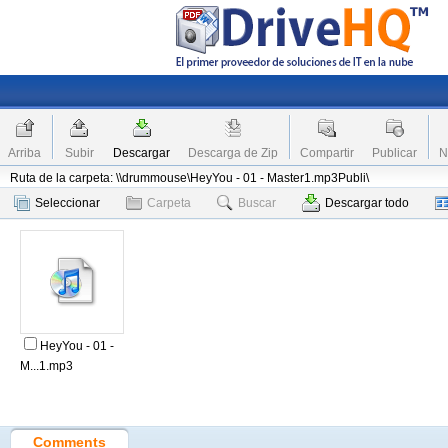
Arriba
Subir
Descargar
Descarga de Zip
Compartir
Publicar
N
Ruta de la carpeta: \\drummouse\HeyYou - 01 - Master1.mp3Publi\
Seleccionar
Carpeta
Buscar
Descargar todo
HeyYou - 01 -
M...1.mp3
Comments