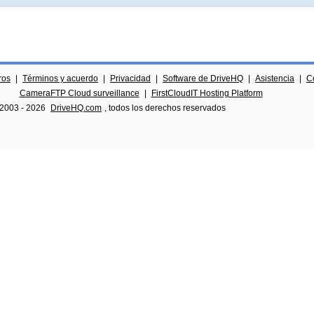
ros
|
Términos y acuerdo
|
Privacidad
|
Software de DriveHQ
|
Asistencia
|
C
CameraFTP Cloud surveillance
|
FirstCloudIT Hosting Platform
 2003 -
2026
DriveHQ.com
, todos los derechos reservados