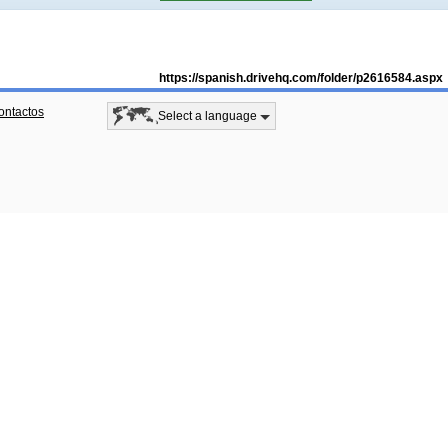
https://spanish.drivehq.com/folder/p2616584.aspx
ontactos
Select a language