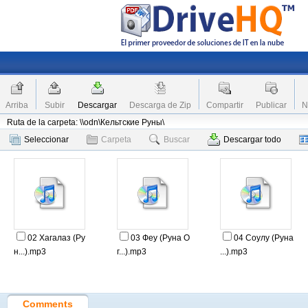
Arriba
Subir
Descargar
Descarga de Zip
Compartir
Publicar
N
Ruta de la carpeta: \\odn\Кельтские Руны\
Seleccionar
Carpeta
Buscar
Descargar todo
02 Хагалаз (Ру
03 Феу (Руна О
04 Соулу (Руна
н...).mp3
г...).mp3
...).mp3
Comments