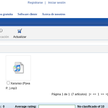
Registrarse
|
Iniciar sesión
a gratuita
Software cliente
Acerca de nosotros
icación
Actualizar
Хагалаз (Руна
Р...).mp3
Página 1 de 1 (7 artículos) |< << 1 >> >|
gs:
0
Average rating:
No clasificado
of 10