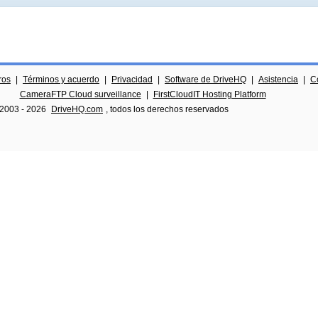
ros
|
Términos y acuerdo
|
Privacidad
|
Software de DriveHQ
|
Asistencia
|
C
CameraFTP Cloud surveillance
|
FirstCloudIT Hosting Platform
 2003 -
2026
DriveHQ.com
, todos los derechos reservados