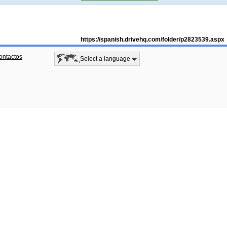
https://spanish.drivehq.com/folder/p2823539.aspx
ontactos
Select a language