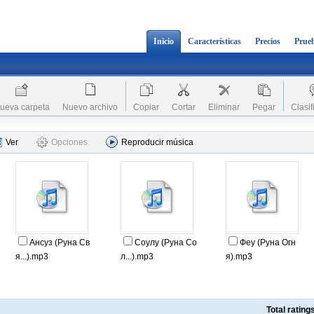
Inicio
Características
Precios
Prueb
ueva carpeta
Nuevo archivo
Copiar
Cortar
Eliminar
Pegar
Clasif
Ver
Opciones
Reproducir música
Ансуз (Руна Св
Соулу (Руна Со
Феу (Руна Огн
я...).mp3
л...).mp3
я).mp3
Total ratin