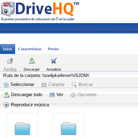
Registrarse
|
Iniciar sesión
Inicio
Características
Precios
Arriba
Descargar
Actualizar
Ruta de la carpeta: \\swlipka4ever\VIIJDM\
Seleccionar
Carpeta
Buscar
Descargar todo
Ver
Opciones
Reproducir música