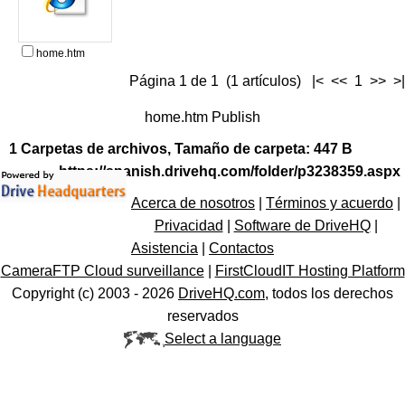
home.htm
Página 1 de 1 (1 artículos) |< << 1 >> >|
home.htm Publish
1 Carpetas de archivos, Tamaño de carpeta: 447 B
https://spanish.drivehq.com/folder/p3238359.aspx
Acerca de nosotros
|
Términos y acuerdo
|
Privacidad
|
Software de DriveHQ
|
Asistencia
|
Contactos
CameraFTP Cloud surveillance
|
FirstCloudIT Hosting Platform
Copyright (c) 2003 -
2026
DriveHQ.com
, todos los derechos
reservados
Select a language