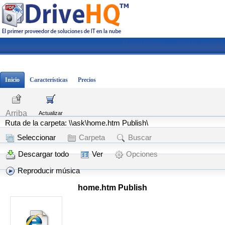
Registrarse
|
Iniciar sesión
Inicio
Características
Precios
Arriba
Actualizar
Ruta de la carpeta: \\ask\home.htm Publish\
Seleccionar
Carpeta
Buscar
Descargar todo
Ver
Opciones
Reproducir música
home.htm Publish