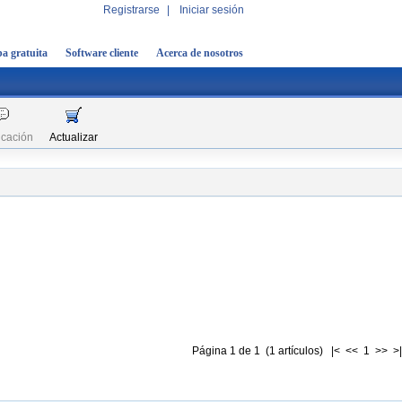
Registrarse
|
Iniciar sesión
a gratuita
Software cliente
Acerca de nosotros
icación
Actualizar
Página 1 de 1 (1 artículos) |< << 1 >> >|