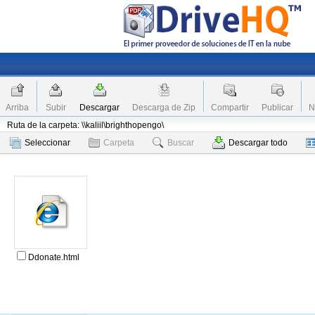
Arriba
Subir
Descargar
Descarga de Zip
Compartir
Publicar
N
Ruta de la carpeta: \\kaliil\brighthopengo\
Seleccionar
Carpeta
Buscar
Descargar todo
Ddonate.html