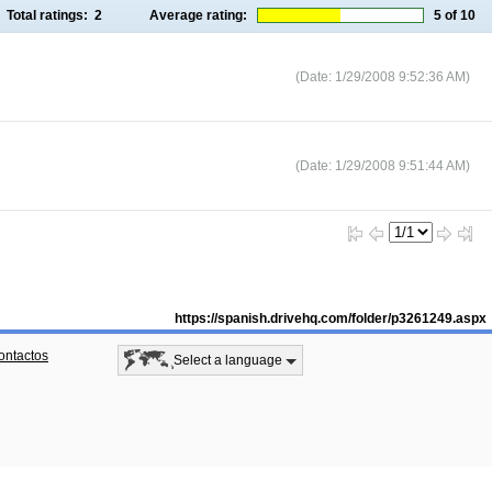
Total ratings:
2
Average rating:
5
of 10
(Date: 1/29/2008 9:52:36 AM)
(Date: 1/29/2008 9:51:44 AM)
https://spanish.drivehq.com/folder/p3261249.aspx
ontactos
Select a language