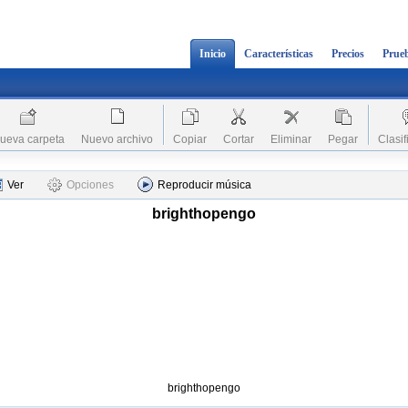
Inicio
Características
Precios
Prueb
ueva carpeta
Nuevo archivo
Copiar
Cortar
Eliminar
Pegar
Clasif
Ver
Opciones
Reproducir música
brighthopengo
brighthopengo