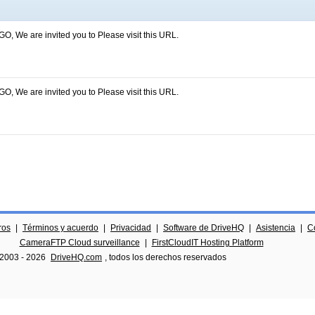
GO, We are invited you to Please visit this URL.
GO, We are invited you to Please visit this URL.
ros
|
Términos y acuerdo
|
Privacidad
|
Software de DriveHQ
|
Asistencia
|
C
CameraFTP Cloud surveillance
|
FirstCloudIT Hosting Platform
 2003 -
2026
DriveHQ.com
, todos los derechos reservados