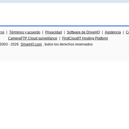
ros
|
Términos y acuerdo
|
Privacidad
|
Software de DriveHQ
|
Asistencia
|
C
CameraFTP Cloud surveillance
|
FirstCloudIT Hosting Platform
 2003 -
2026
DriveHQ.com
, todos los derechos reservados