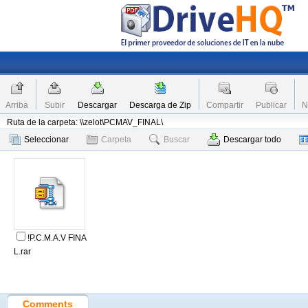
Arriba
Subir
Descargar
Descarga de Zip
Compartir
Publicar
N
Ruta de la carpeta: \\zelot\PCMAV_FINAL\
Seleccionar
Carpeta
Buscar
Descargar todo
!P.C.M.A.V FINA
L.rar
Comments