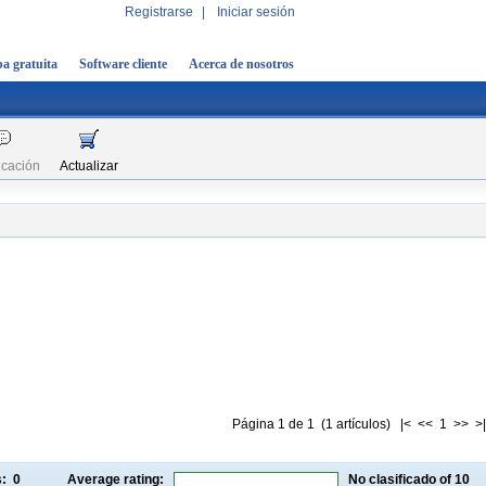
Registrarse
|
Iniciar sesión
a gratuita
Software cliente
Acerca de nosotros
icación
Actualizar
Página 1 de 1 (1 artículos) |< << 1 >> >|
gs:
0
Average rating:
No clasificado
of 10