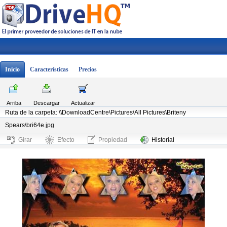
Inicio
Características
Precios
Arriba
Descargar
Actualizar
Ruta de la carpeta: \\DownloadCentre\Pictures\All Pictures\Briteny
Spears\bri64e.jpg
Girar
Efecto
Propiedad
Historial