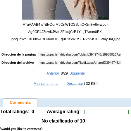
ATgAAAB4IsTdfvDorM5OrtW1QSStmQySn8w6wwLof-
Ag9OE4JZowKJWm2EIxujCrB1YiojTfvmm0BK-
jpbqJcWhEXD9WAJtU9VAUCEg0DtexWRSCR2nSnTEuPmyBaQ.jpg
Dirección de la página
Dirección del archivo
Anterior
8/29
Siguiente
Mostrar original
Descargar
( 32 KB )
Comments
Total ratings:
0
Average rating:
No clasificado
of 10
Would you like to comment?