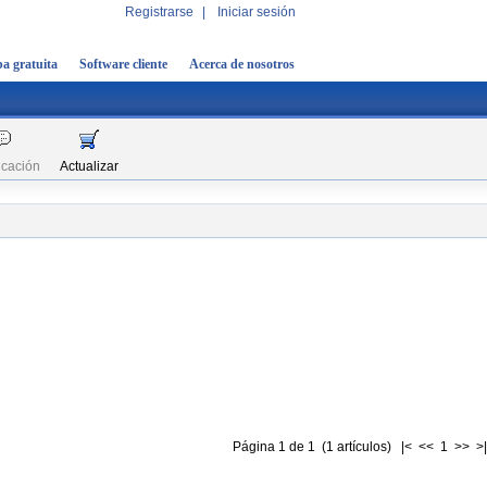
Registrarse
|
Iniciar sesión
a gratuita
Software cliente
Acerca de nosotros
icación
Actualizar
Página 1 de 1 (1 artículos) |< << 1 >> >|