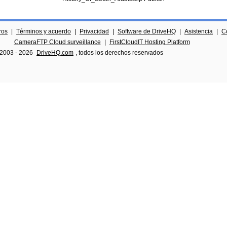
ros
|
Términos y acuerdo
|
Privacidad
|
Software de DriveHQ
|
Asistencia
|
C
CameraFTP Cloud surveillance
|
FirstCloudIT Hosting Platform
 2003 -
2026
DriveHQ.com
, todos los derechos reservados