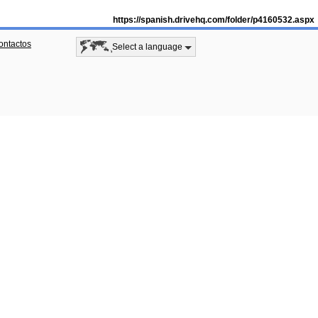
https://spanish.drivehq.com/folder/p4160532.aspx
ontactos
Select a language