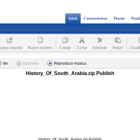
Inicio
Características
Precios
Prueb
ueva carpeta
Nuevo archivo
Copiar
Cortar
Eliminar
Pegar
Clasif
Ver
Opciones
Reproducir música
History_Of_South_Arabia.zip Publish
History_Of_South_Arabia.zip Publish