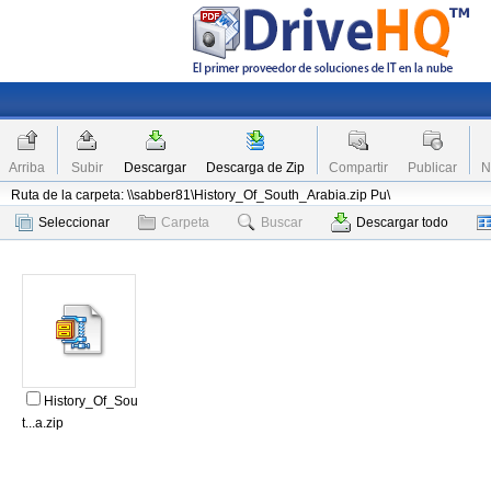
Arriba
Subir
Descargar
Descarga de Zip
Compartir
Publicar
N
Ruta de la carpeta: \\sabber81\History_Of_South_Arabia.zip Pu\
Seleccionar
Carpeta
Buscar
Descargar todo
History_Of_Sou
t...a.zip