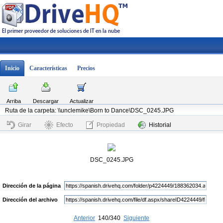
Inicio
Características
Precios
Arriba
Descargar
Actualizar
Ruta de la carpeta: \\unclemike\Born to Dance\DSC_0245.JPG
Girar
Efecto
Propiedad
Historial
DSC_0245.JPG
Dirección de la página
Dirección del archivo
Anterior
140/340
Siguiente