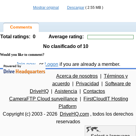
Mostrar original
Descargar
( 2.55 MB )
Comments
Total ratings:
0
Average rating:
No clasificado
of 10
Would you like to comment?
Join now
, or
Logon
if you are already a member.
Acerca de nosotros
|
Términos y
acuerdo
|
Privacidad
|
Software de
DriveHQ
|
Asistencia
|
Contactos
CameraFTP Cloud surveillance
|
FirstCloudIT Hosting
Platform
Copyright (c) 2003 -
2026
DriveHQ.com
, todos los derechos
reservados